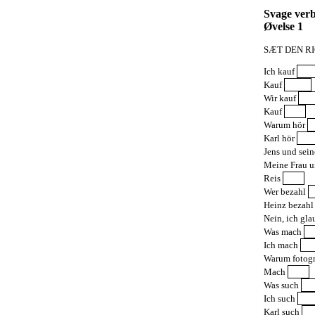
Svage verb
Øvelse 1
SÆT DEN RI
Ich kauf
Kauf
Wir kauf
Kauf
Warum hör
Karl hör
Jens und sein
Meine Frau u
Reis
Wer bezahl
Heinz bezah
Nein, ich gl
Was mach
Ich mach
Warum fotogr
Mach
Was such
Ich such
Karl such